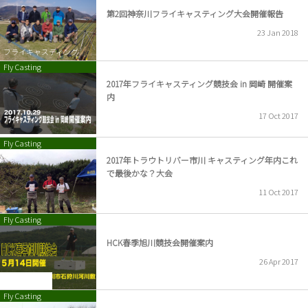
2018年度大会案內
第2回神奈川フライキャスティング大会開催報告
23
Jan
2018
2017年度大会案内
フライキャスティング
2016年度大会一覧
Fly Casting
2017年フライキャスティング競技会 in 岡崎 開催案
内
17
Oct
2017
Fly Casting
2017年トラウトリバー市川 キャスティング年内これ
で最後かな？大会
11
Oct
2017
Fly Casting
HCK春季旭川競技会開催案内
26
Apr
2017
大会開催案內
Fly Casting