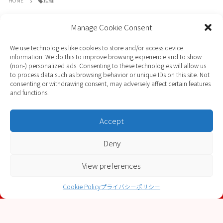
HOME
距離
Manage Cookie Consent
JCSFについて
We use technologies like cookies to store and/or access device
information. We do this to improve browsing experience and to show
TOP
(non-) personalized ads. Consenting to these technologies will allow us
to process data such as browsing behavior or unique IDs on this site. Not
JCSFからのお知らせ
consenting or withdrawing consent, may adversely affect certain features
and functions.
JCSF & ICSF 種目
2026年度大会開催案内
Accept
プライバシーポリシー
Deny
©
2013 - 2026
Japan Casting Sport Federation
.
View preferences
Cookie Policy
プライバシーポリシー
メニュー
ホーム
先頭へ
検索