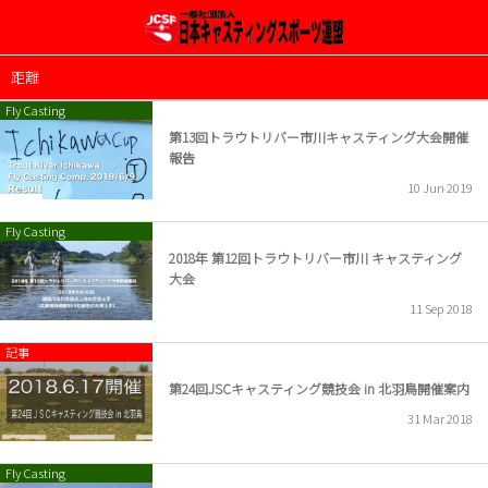
2026年度大会開催案内
JCSF & ICSF 種目
JCSFについて
距離
Fly Casting
定款
Fly Casting ルール
2025年度大会開催案内
第13回トラウトリバー市川キャスティング大会開催
報告
組織・委員会
2024年度大会開催案内
10
Jun
2019
ACCW
事業計画及び事業報告
2023年度大会開催案内
Fly Casting
2018年 第12回トラウトリバー市川 キャスティング
大会
JCSFへの登録
2022年度大会 ( 案内 & 結果 )
11
Sep
2018
2021年度大会 ( 案内 & 結果 )
記事
2020年度大会開催情報
第24回JSCキャスティング競技会 in 北羽鳥開催案内
31
Mar
2018
2019年度大会案内
Fly Casting