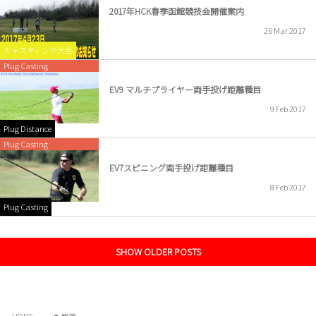
2017年HCK春季函館競技会開催案内
26
Mar
2017
キャスティング大会
Plug Casting
EV9 マルチプライヤー両手投げ距離種目
9
Feb
2017
Plug Distance
Plug Casting
EV7スピニング両手投げ距離種目
8
Feb
2017
Plug Casting
SHOW OLDER POSTS