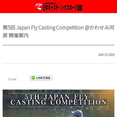
2026年度大会開催案内
JCSF & ICSF 種目
JCSFについて
第5回 Japan Fly Casting Competition @かわせみ河
定款
Fly Casting ルール
2025年度大会開催案内
原 開催案内
組織・委員会
2024年度大会開催案内
事業計画及び事業報告
2023年度大会開催案内
JAN
13
2026
JCSFへの登録
2022年度大会 ( 案内 & 結果 )
Tweet
2021年度大会 ( 案内 & 結果 )
2020年度大会開催情報
2019年度大会案内