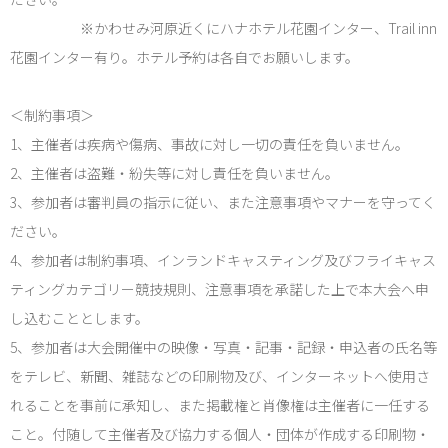
※かわせみ河原近くにハナホテル花園インター、Trail inn
花園インター有り。ホテル予約は各自でお願いします。
＜制約事項＞
1、主催者は疾病や傷病、事故に対し一切の責任を負いません。
2、主催者は盗難・紛失等に対し責任を負いません。
3、参加者は審判員の指示に従い、また注意事項やマナーを守ってく
ださい。
4、参加者は制約事項、インランドキャスティング及びフライキャス
ティングカテゴリー競技規則、注意事項を承諾した上で本大会へ申
し込むこととします。
5、参加者は大会開催中の映像・写真・記事・記録・申込者の氏名等
をテレビ、新聞、雑誌などの印刷物及び、インターネットへ使用さ
れることを事前に承知し、また掲載権と肖像権は主催者に一任する
こと。付随して主催者及び協力する個人・団体が作成する印刷物・