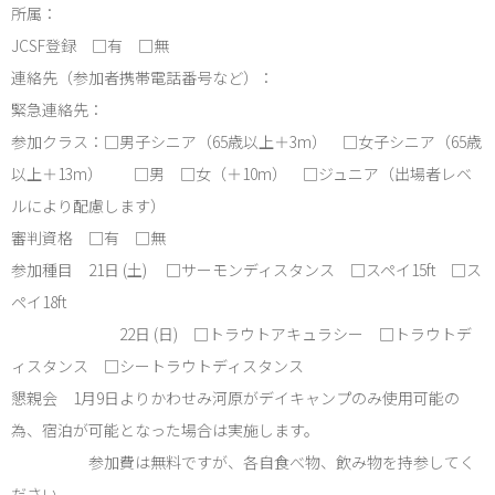
所属：
JCSF登録 □有 □無
連絡先（参加者携帯電話番号など）：
緊急連絡先：
参加クラス：□男子シニア（65歳以上＋3m） □女子シニア（65歳
以上＋13m） □男 □女（＋10m） □ジュニア（出場者レベ
ルにより配慮します）
審判資格 □有 □無
参加種目 21日 (土) □サーモンディスタンス □スペイ15ft □ス
ペイ18ft
22日 (日) □トラウトアキュラシー □トラウトデ
ィスタンス □シートラウトディスタンス
懇親会 1月9日よりかわせみ河原がデイキャンプのみ使用可能の
為、宿泊が可能となった場合は実施します。
参加費は無料ですが、各自食べ物、飲み物を持参してく
ださい。