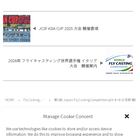
JCSF ASIA CUP 2025 大会 開催要項
2026年 フライキャスティング世界選手権 イタリア
大会 開催案内
HOME
Fly Casting , …
第5回 Japan Fly Casting Competition @かわせみ河原
Manage Cookie Consent
JCSFについて
We use technologies like cookies to store and/or access device
TOP
information. We do this to improve browsing experience and to show