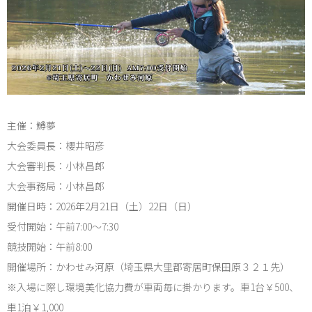
2018年度大会案內
2017年度大会案内
2016年度大会一覧
主催：鱒夢
大会委員長：櫻井昭彦
大会審判長：小林昌郎
大会事務局：小林昌郎
開催日時：2026年2月21日（土）22日（日）
受付開始：午前7:00～7:30
競技開始：午前8:00
開催場所：かわせみ河原（埼玉県大里郡寄居町保田原３２１先）
※入場に際し環境美化協力費が車両毎に掛かります。車1台￥500、
車1泊￥1,000