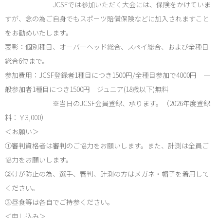
JCSFでは参加いただく大会には、保険をかけていま
すが、念の為ご自身でもスポーツ賠償保険などに加入されますこと
をお勧めいたします。
表彰：個別種目、オーバーヘッド総合、スペイ総合、および全種目
総合6位まで。
参加費用：JCSF登録者1種目につき1500円/全種目参加で4000円 一
般参加者1種目につき1500円 ジュニア(18歳以下)無料
※当日のJCSF会員登録、承ります。（2026年度登録
料：￥3,000）
＜お願い＞
①審判資格者は審判のご協力をお願いします。また、計測は全員ご
協力をお願いします。
②けが防止の為、選手、審判、計測の方はメガネ・帽子を着用して
ください。
③昼食等は各自でご持参ください。
＜申し込み＞