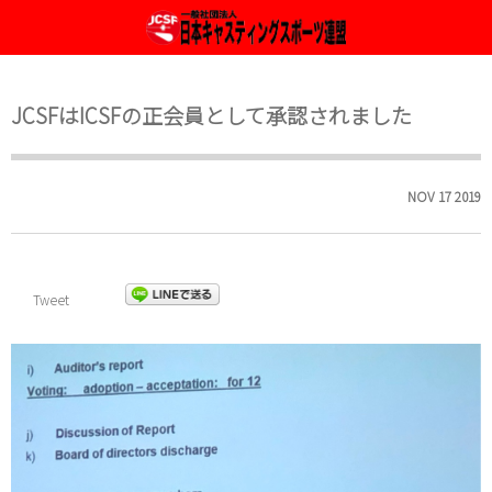
2026年度大会開催案内
JCSF & ICSF 種目
JCSFについて
JCSFはICSFの正会員として承認されました
定款
Fly Casting ルール
2025年度大会開催案内
組織・委員会
2024年度大会開催案内
NOV
17
2019
事業計画及び事業報告
2023年度大会開催案内
JCSFへの登録
2022年度大会 ( 案内 & 結果 )
Tweet
2021年度大会 ( 案内 & 結果 )
2020年度大会開催情報
2019年度大会案内