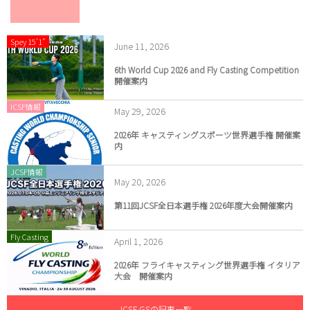
Spey 15'1"
June
11
,
2026
6th World Cup 2026 and Fly Casting Competition
開催案内
ICSF情報
May
29
,
2026
2026年 キャスティングスポーツ世界選手権 開催案
内
JCSF情報
May
20
,
2026
第11回JCSF全日本選手権 2026年度大会開催案内
Fly Casting
April
1
,
2026
2026年 フライキャスティング世界選手権 イタリア
大会 開催案内
JCSF GSの記事一覧