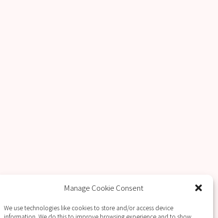
大会開催情報
止のご案内
Manage Cookie Consent
We use technologies like cookies to store and/or access device
information. We do this to improve browsing experience and to show