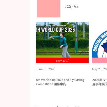
JCSF GS
Spey 15'1"
June
11
,
2026
May
29
,
20
6th World Cup 2026 and Fly Casting
2026年
Competition 開催案内
選手権 開