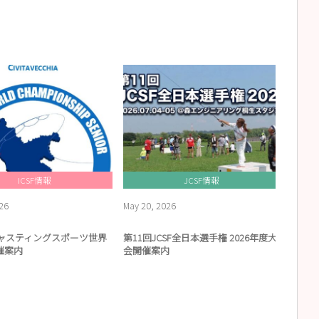
JCSF GSの記事一覧
ICSF情報
JCSF情報
26
May
20
,
2026
April
1
 キャスティングスポーツ世界
第11回JCSF全日本選手権 2026年度大
202
催案内
会開催案内
手権 