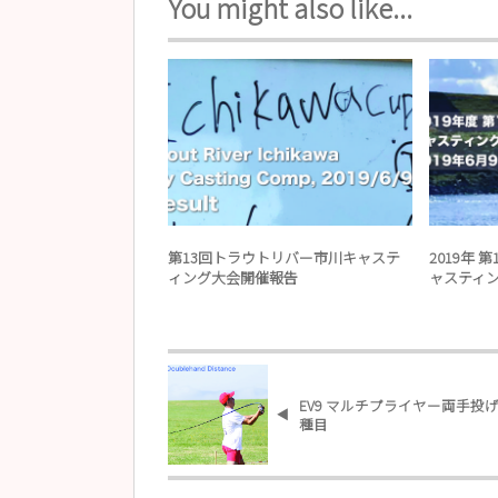
You might also like...
Fly Casting
第13回トラウトリバー市川キャステ
2019年 
ィング大会開催報告
ャスティ
EV9 マルチプライヤー両手投
種目