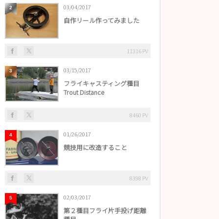
03/04/2017
2
自作リール作ってみました
11316 PV
03/15/2017
3
フライキャスティング種目
Trout Distance
8460 PV
01/26/2017
4
競技用に改造すること
8398 PV
02/03/2017
5
第２種目フライ片手投げ距離