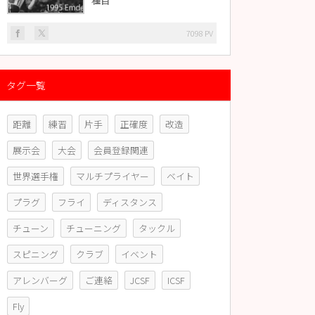
種目
7098 PV
タグ一覧
距離
練習
片手
正確度
改造
展示会
大会
会員登録関連
世界選手権
マルチプライヤー
ベイト
プラグ
フライ
ディスタンス
チューン
チューニング
タックル
スピニング
クラブ
イベント
アレンバーグ
ご連絡
JCSF
ICSF
Fly