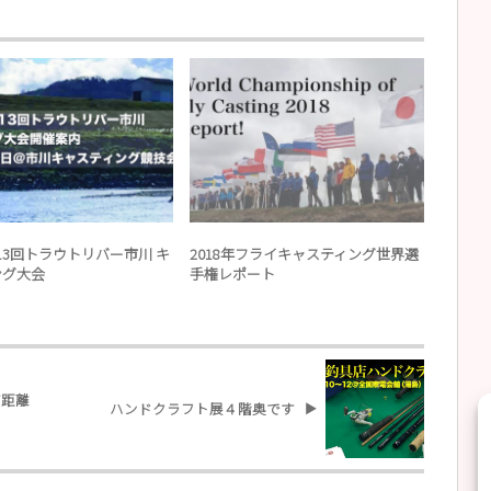
Fly Casting
Fly Casting
第13回トラウトリバー市川 キ
2018年フライキャスティング世界選
大会中
ング大会
手権レポート
げ距離
ハンドクラフト展４階奥です